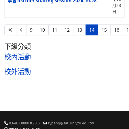
享會Teacher sharing session 2024.10.28
月23
日
9
10
11
12
13
14
15
16
1
第 14 頁，共 29 頁
下級分類
校內活動
校外活動
03-463 8800 #2307
zypeng@saturn.yzu.edu.tw