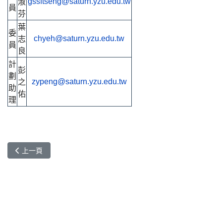
淑
gssftseng@saturn.yzu.edu.tw
員
芬
葉
委
志
chyeh@saturn.yzu.edu.tw
員
良
計
彭
劃
之
zypeng@saturn.yzu.edu.tw
助
佑
理
上一篇文章: 計劃內容
上一頁