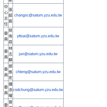
彬
中
張
心
韶
changsc@saturn.yzu.edu.tw
主
宸
任
蔡
委
侑
yttsai@saturn.yzu.edu.tw
員
庭
林
委
志
jun@saturn.yzu.edu.tw
員
麟
鄧
委
進
chteng@saturn.yzu.edu.tw
員
宏
鍾
委
添
csdchung@saturn.yzu.edu.tw
員
曜
曾
委