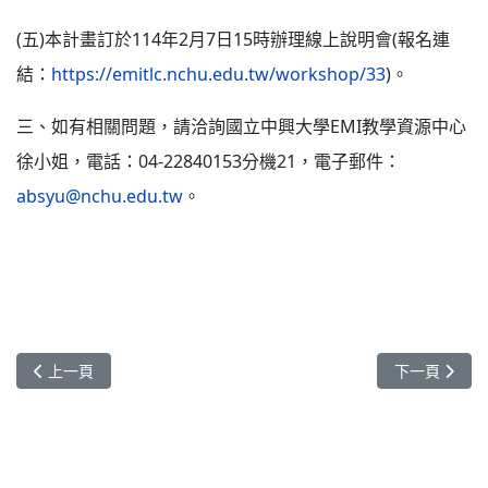
(五)本計畫訂於114年2月7日15時辦理線上說明會(報名連
結：
https://emitlc.nchu.edu.tw/workshop/33
)。
三、如有相關問題，請洽詢國立中興大學EMI教學資源中心
徐小姐，電話：04-22840153分機21，電子郵件：
absyu@nchu.edu.tw
。
上一篇文章: 轉知-[活動訊息]國立中興大學 - 互動科技與教學軟體
下一篇文章: 
上一頁
下一頁