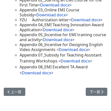
Appendix 02_Starting an EMI Course for the
First Time<
Download docx
>
Appendix 03_Online EMI Course
Subsidy<
Download docx
>
YZU Authorization letter<
Download docx
>
Appendix 04_EMI Teaching Innovation Award
Application<
Download docx
>
Appendix 05_Incentive for EMI training course
and activity<
Download docx
>
Appendix 06_Incentive for Designing English
Video Assignments <
Download docx
>
Appendix 07_Subsidy for Teaching Assistant
Training Workshops <
Download docx
>
Appendix 08_EMI Excellent TA Award
<
Download docx
>
上一篇文章: FAQ
下一篇文章: 教師
上一頁
下一頁