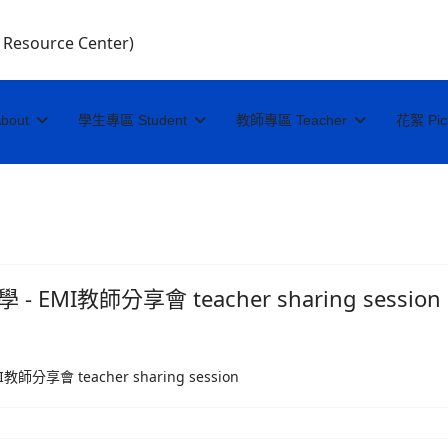
I Resource Center)
bout
學生專區 Student
教師專區 Teacher
花絮 Pic
MI教師分享會 teacher sharing session
享會 teacher sharing session