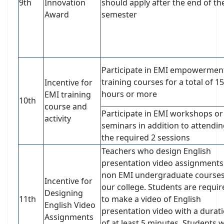
9th
Innovation
should apply after the end of th
Award
semester
Participate in EMI empowermen
training courses for a total of 15
Incentive for
hours or more
EMI training
10th
course and
Participate in EMI workshops or
activity
seminars in addition to attendi
the required 2 sessions
Teachers who design English
presentation video assignments
non EMI undergraduate courses
Incentive for
our college. Students are requir
Designing
11th
to make a video of English
English Video
presentation video with a durat
Assignments
of at least 5 minutes. Students wi