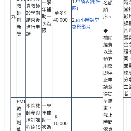
1.
申請表(附件
一學
時
名額
教
責教師
四)
年補
堂
順
師
於學期
至多$
九
助一
影
序。
創
結束後
40,000
2.
兩小時課堂
次為
課
新
進行申
錄影影片
限
片
◆
獎
請
獲
補助
金
經費
程
以達
同
預算
並
用罄
應
即停
分
止申
主
請並
者
得提
早結
EMI
本院教
一學
束，
教
師參與
年補
截止
師
$
培訓課
助一
時間
增
10,000
程達15
次為
依資
能