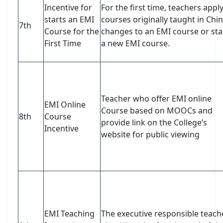
Incentive for
For the first time, teachers apply
starts an EMI
courses originally taught in Chi
7th
Course for the
changes to an EMI course or sta
First Time
a new EMI course.
Teacher who offer EMI online
EMI Online
Course based on MOOCs and
8th
Course
provide link on the College’s
Incentive
website for public viewing
EMI Teaching
The executive responsible teach