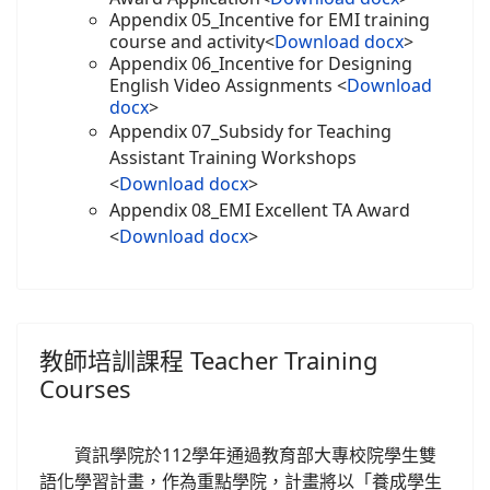
Appendix 05_Incentive for EMI training
course and activity<
Download docx
>
Appendix 06_Incentive for Designing
English Video Assignments <
Download
docx
>
Appendix 07_Subsidy for Teaching
Assistant Training Workshops
<
Download docx
>
Appendix 08_EMI Excellent TA Award
<
Download docx
>
教師培訓課程 Teacher Training
Courses
資訊學院於112學年通過教育部大專校院學生雙
語化學習計畫，作為重點學院，計畫將以「養成學生