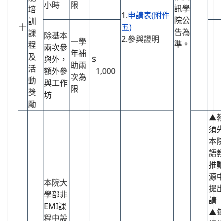
小時
限
訊學
培
1.
申請表(附件
院公
訓
十
五)
告為
課
除基本
2.參與證明
一學
準。
程
兩次參
年補
及
與外，
$
助兩
活
額外參
1,000
次為
動
與工作
限
獎
坊
勵
▲
須
本
語
推
源
本院大
提
學部非
請
EMI課
▲
程中設