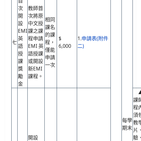
首
次
教師首
開
次將原
相同
設
中文授
課名
EMI
課之課
的課
英
程申請
$
1.
申請表(附件
七
程，
語
EMI 英
6,000
二)
僅能
授
語授課
申請
課
或開設
一次
獎
新EMI
勵
課程。
金
▲
課
程
須
每學
教
期末
片
開設
驗