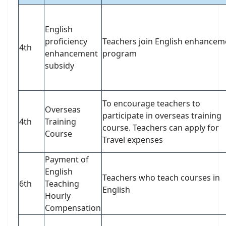
English
proficiency
Teachers join English enhancem
4th
enhancement
program
subsidy
To encourage teachers to
Overseas
participate in overseas training
4th
Training
course. Teachers can apply for
Course
Travel expenses
Payment of
English
Teachers who teach courses in
6th
Teaching
English
Hourly
Compensation