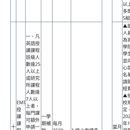
以
多
5
▲
人
一、凡
為
英語授
學
課課程
學
班級人
並
數達25
心
人以上
名
或研究
請
所課程
經
人數達
▲
7人以
EMI
校
上者，
授
定
每門課
課
一學
20
可額外
課
期補
每月
年1
十
申請一
當月