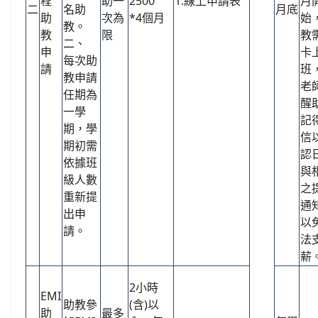
程
助一
2500
1.線上申請表
月
二
名助
月底
助
次為
*4個月
始
教。
教
限
教
二、
申
卡
每次助
請
班
教申請
老
任期為
醒
一學
記
期，學
信
期初需
認
依據班
與
級人數
之
重新提
通
出申
以
請。
法
薪
2小時
EMI
助教參
(含)以
助
最多