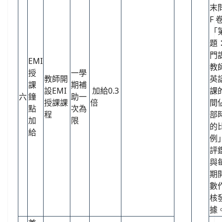
末
F 
「第
題
門
EMI
教
授
一學
教師開
英
課
期補
設EMI
加給0.3
課
六
鐘
助一
授課課
倍
間
點
次為
程
部
加
限
的
給
例
評
與
期
數
核
據