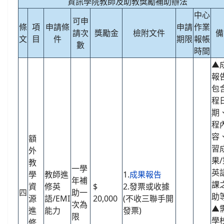
資訊學院教師及助教獎勵補助辦法
中心
可申
條
項
申請條
申請
作業
請次
獎勵金
檢附文件
備
文
目
件
期限
報帳
數
時間
▲
報
包
程
期
程
容
額
習
外
果
教
一學
英
學
教師進
1.
成果報告
年補
課
資
修英
$
2.發票或收據
四
助一
助
源
語/EMI
20,000
(不收三聯手開
次為
▲
進
能力
發票)
限
學
修