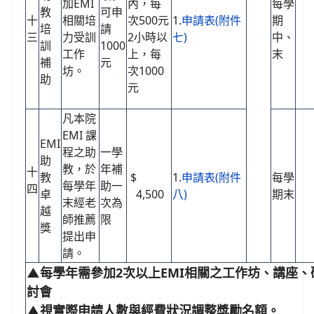
加EMI
內，每
每學
教
可申
十
相關培
次500元
1.
申請表(附件
期
培
請
三
力受訓
2小時以
七)
中、
訓
1000
工作
上，每
末
補
元
坊。
次1000
助
元
凡本院
EMI 課
EMI
程之助
一學
助
教，於
年補
十
教
$
1.
申請表(附件
每學
每學年
助一
四
卓
4,500
八)
期末
末經老
次為
越
師推薦
限
獎
提出申
請。
▲每學年需參加2次以上EMI相關之工作坊、講座、
討會
▲視實際申請人數與經費狀況調整獎勵名額。