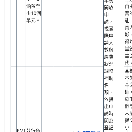
年初
涵蓋至
自
開放
少10個
習
申
單元。
能
請，
真
視實
影
際申
得
請人
堂
數與
畫
經費
代
狀況
▲
調整
本
補助
金
名
師
額，
於
依提
個
出申
末
請時
提
間為
小
登記
EMI
執行負