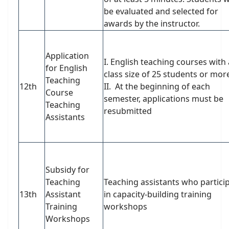
be evaluated and selected for
awards by the instructor.
Application
I. English teaching courses with 
for English
class size of 25 students or mo
Teaching
12th
II. At the beginning of each
Course
semester, applications must be
Teaching
resubmitted
Assistants
Subsidy for
Teaching
Teaching assistants who partici
13th
Assistant
in capacity-building training
Training
workshops
Workshops