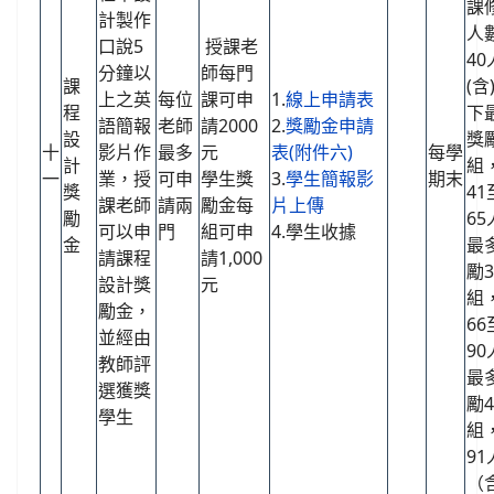
課
計製作
人
口說5
授課老
40
分鐘以
師每門
課
(含
上之英
每位
課可申
1.
線上申請表
程
下
語簡報
老師
請2000
2.
獎勵金申請
設
獎
十
影片作
最多
元
表(附件六)
每學
計
組
一
業，授
可申
學生獎
3.
學生簡報影
期末
獎
41
課老師
請兩
勵金每
片上傳
勵
65
可以申
門
組可申
4.學生收據
金
最
請課程
請1,000
勵3
設計獎
元
組
勵金，
66
並經由
90
教師評
最
選獲獎
勵4
學生
組
91
（