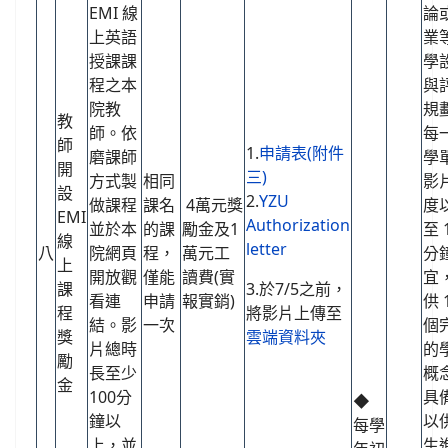
EMI 線
論
上英語
業
授課課
學
程之本
與
院教
規
教
師。依
每
師
1.
申請表(附件
磨課師
學
開
三)
方式製
相同
影
設
2.
YZU
做課程
課名
4萬元獎
度以
EMI
Authorization
並於本
的課
勵金及1
至 
線
letter
八
院網頁
程，
萬元工
分
上
開放觀
僅能
讀費(實
宜
課
3.於7/5之前，
看連
申請
報實銷)
供 
程
將影片上傳至
結。影
一次
個
獎
雲端資料夾
片總時
的
勵
長至少
概
金
100分
具
◆
鐘以
以
每學
上，並
生