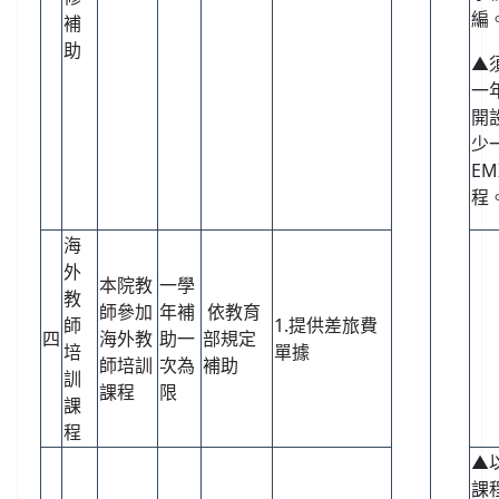
編
補
助
▲
一
開
少
EM
程
海
外
本院教
一學
教
師參加
年補
依教育
師
1.提供差旅費
四
海外教
助一
部規定
培
單據
師培訓
次為
補助
訓
課程
限
課
程
▲
課