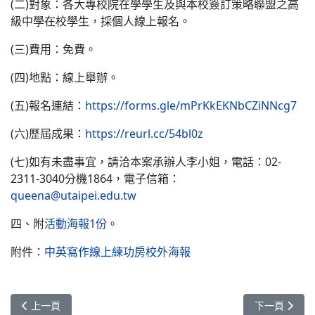
(二)對象：各大專校院在學學生及與本校簽訂策略聯盟之高
級中學在校學生，採個人線上報名。
(三)費用：免費。
(四)地點：線上舉辦。
(五)報名連結：
https://forms.gle/mPrKkEKNbCZiNNcg7
(六)歷屆成果：
https://reurl.cc/54bl0z
(七)如有未盡事宜，請洽本案承辦人李小姐，電話：02-
2311-3040分機1864，電子信箱：
queena@utaipei.edu.tw
四、附
活動海報1份
。
附件：
中英寫作線上練功房校外海報
上一篇文章: 轉知-[活動訊息]文藻學校財團法人文藻外語大學 - AI融入EM
下一篇文章: 轉
上一頁
下一頁