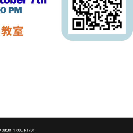
期Fulbright EMI workshops
08:30~17:00, R1701