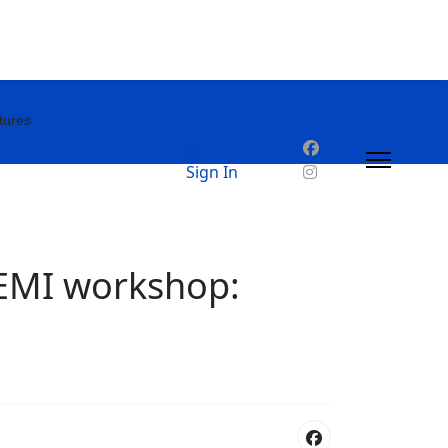
tures
Sign In
I workshop: