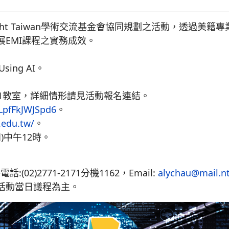
ght Taiwan學術交流基金會協同規劃之活動，透過美
EMI課程之實務成效。
。
sing AI。
1教室，詳細情形請見
活動報名連結。
JLpfFkJWJSpd6
。
t.edu.tw/
。
)中午12時。
2)2771-2171分機1162，Email:
alychau@mail.nt
活動當日議程為主。