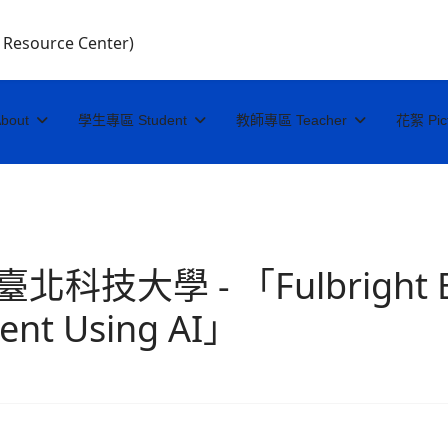
I Resource Center)
bout
學生專區 Student
教師專區 Teacher
花絮 Pic
技大學 - 「Fulbright EM
ent Using AI」