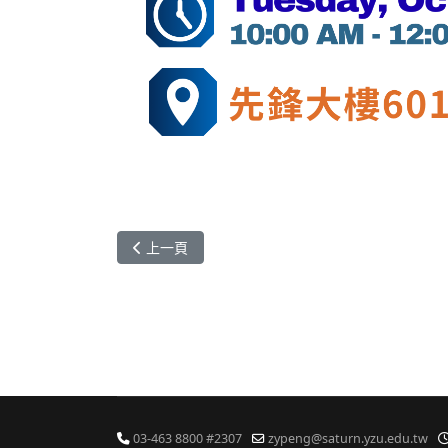
上一篇文章: 轉知-[活動訊息]國立臺北科技大學 - 114-1學
上一頁
03-463 8800 #2307
zypeng@saturn.yzu.edu.tw