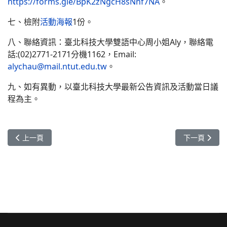
https://forms.gle/BpK2zNgcH8sNnf7NA
。
七、檢附
活動海報
1份。
八、聯絡資訊：臺北科技大學雙語中心周小姐Aly，聯絡電
話:(02)2771-2171分機1162，Email:
alychau@mail.ntut.edu.tw
。
九、如有異動，以臺北科技大學最新公告資訊及活動當日議
程為主。
上一篇文章: 轉知-[活動訊息]國立中興大學 - 學高教雙語教學對話論壇: Road to 
下一篇文章: 
上一頁
下一頁