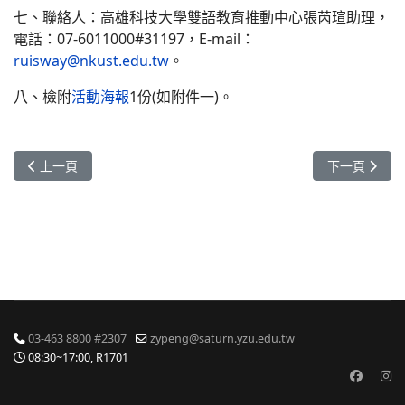
七、聯絡人：高雄科技大學雙語教育推動中心張芮瑄助理，
電話：07-6011000#31197，E-mail：
ruisway@nkust.edu.tw
。
八、檢附
活動海報
1份(如附件一)。
上一篇文章: 轉知-[活動訊息]國立臺灣大學 - EMI Spotlight教師工
下一篇文章: 轉知
上一頁
下一頁
03-463 8800 #2307
zypeng@saturn.yzu.edu.tw
08:30~17:00, R1701