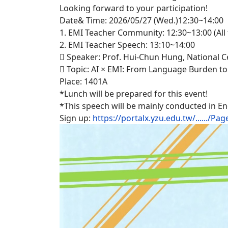
Looking forward to your participation!
Date& Time: 2026/05/27 (Wed.)12:30~14:00
1. EMI Teacher Community: 12:30~13:00 (All
2. EMI Teacher Speech: 13:10~14:00
 Speaker: Prof. Hui-Chun Hung, National Ce
 Topic: AI × EMI: From Language Burden t
Place: 1401A
*Lunch will be prepared for this event!
*This speech will be mainly conducted in En
Sign up:
https://portalx.yzu.edu.tw/....../PageA