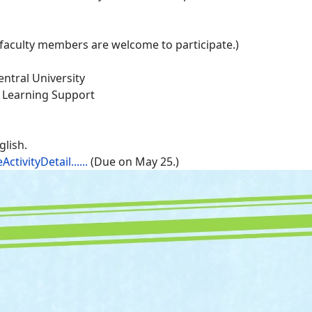
 faculty members are welcome to participate.)
ntral University
o Learning Support
glish.
ctivityDetail......
(Due on May 25.)