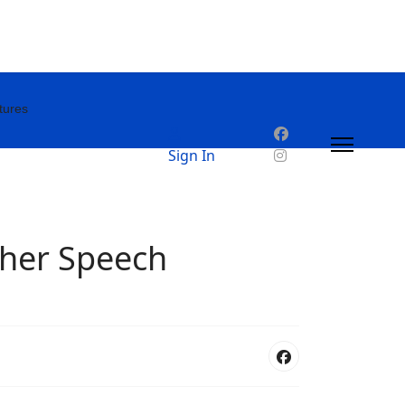
tures
Sign In
r Speech