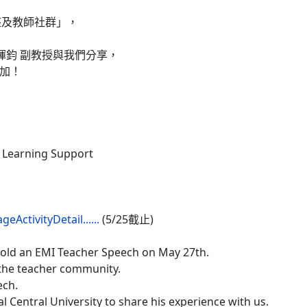
座及教師社群」，
暉鈞 副教授與我們分享，
參加！
 Learning Support
geActivityDetail......
(5/25截止)
 hold an EMI Teacher Speech on May 27th.
 the teacher community.
ech.
 Central University to share his experience with us.