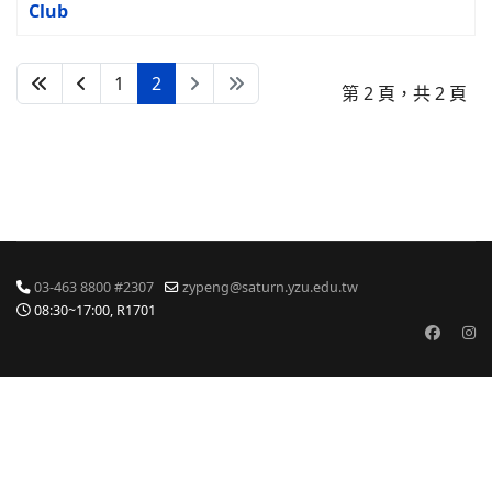
Club
1
2
第 2 頁，共 2 頁
03-463 8800 #2307
zypeng@saturn.yzu.edu.tw
08:30~17:00, R1701